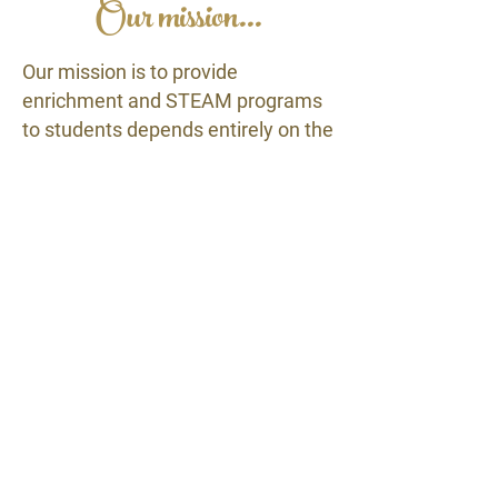
Our mission...
Our mission is to provide
enrichment and STEAM programs
to students depends entirely on the
generosity of people like you. Your
contribution, big or small,
absolutely makes a difference to
students in the Mt. Diablo Unified
School District.
What your donation does...
A $25 donation buys enough chalk
to cover a school blacktop in
colorful art
A $50 donation buys two week’s
supplies for first graders for Art in