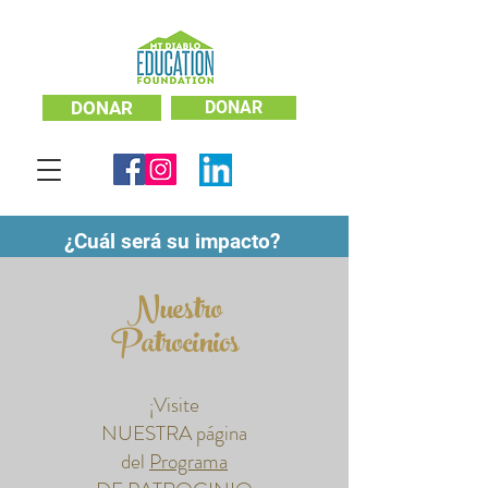
DONAR
DONAR
¿Cuál será su impacto?
Nuestro
Patrocinios
¡Visite
NUESTRA página
del
Programa